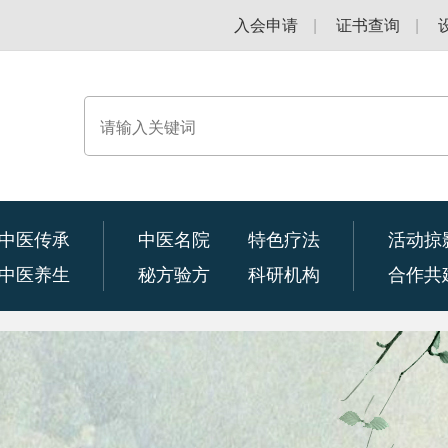
入会申请
|
证书查询
|
中医传承
中医名院
特色疗法
活动掠
中医养生
秘方验方
科研机构
合作共