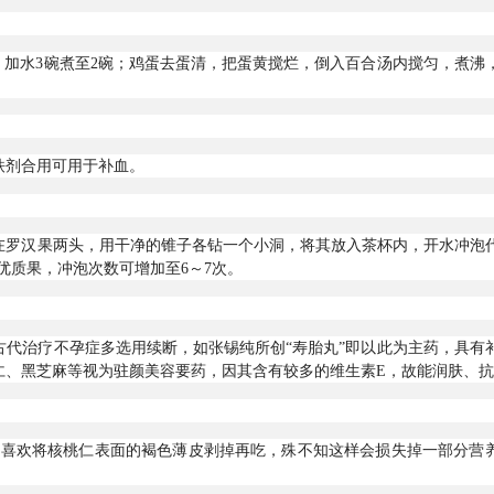
，加水3碗煮至2碗；鸡蛋去蛋清，把蛋黄搅烂，倒入百合汤内搅匀，煮沸
铁剂合用可用于补血。
在罗汉果两头，用干净的锥子各钻一个小洞，将其放入茶杯内，开水冲泡
优质果，冲泡次数可增加至6～7次。
古代治疗不孕症多选用续断，如张锡纯所创“寿胎丸”即以此为主药，具有
仁、黑芝麻等视为驻颜美容要药，因其含有较多的维生素E，故能润肤、
人喜欢将核桃仁表面的褐色薄皮剥掉再吃，殊不知这样会损失掉一部分营