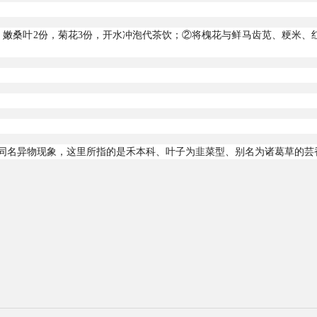
，嫩桑叶2份，菊花3份，开水冲泡代茶饮；②将槐花与鲜马齿苋、粳米、
同名异物现象，这里所指的是禾本科、叶子为韭菜型、别名为诸葛草的芸