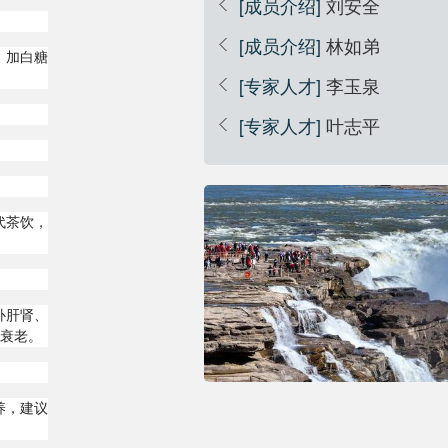
[成员介绍]
刘安全
[成员介绍]
林如弟
，加白糖
[专家人才]
李玉泉
[专家人才]
叶志平
代茶饮，
补肝肾、
抗衰老。
养，建议