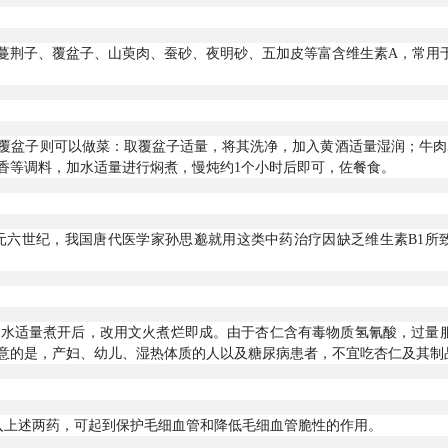
蔓荆子、覆盆子、山萸肉、蚕砂、夜明砂、五加皮等富含维生素A，常用
覆盆子则可以做菜：取覆盆子适量，将其洗净，加入黄酒适量湿润；牛肉5
香等调料，加水适量进行焖煮，慢炖约1个小时后即可，佐餐食。
元六世纪，我国唐代医学家孙思邈就用这类中药治疗因缺乏维生素B1所
加水适量煮开后，改用文火煮烂即成。由于杏仁含有毒物质氢氰酸，过量
意的是，产妇、幼儿、湿热体质的人以及糖尿病患者，不宜吃杏仁及其制
入上述两药，可起到保护毛细血管和降低毛细血管脆性的作用。