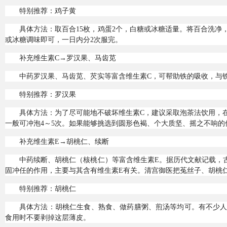
特别推荐：鸡子黄
具体方法：取百合15枚，鸡蛋2个，白糖或冰糖适量。将百合洗净
或冰糖调味即可，一日内分2次服完。
补充维生素C→罗汉果、马齿苋
中药罗汉果、马齿苋、芡实等富含维生素C，可帮助铁的吸收，与
特别推荐：罗汉果
具体方法：为了尽可能地不破坏维生素C，建议采取泡茶法饮用，
一般可冲泡4～5次。如果能够挑选到圆形色褐、个大质坚、摇之不响的
补充维生素E→胡桃仁、续断
中药续断、胡桃仁（核桃仁）等富含维生素E。据历代文献记载，
固冲任的作用，主要与其含有维生素E有关。清宫御医把菟丝子、胡桃
特别推荐：胡桃仁
具体方法：胡桃仁生食、熟食、做药膳粥、煎汤等均可。有不少
食用时不要剥掉这层薄皮。