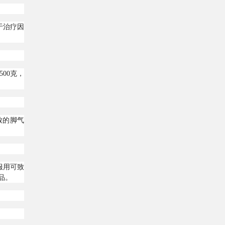
于治疗因
00克，
致的脚气
服用可致
品。