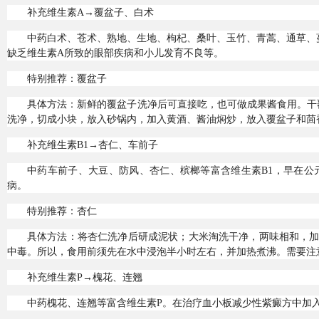
补充维生素A→覆盆子、白术
中药白术、苍术、熟地、生地、枸杞、桑叶、玉竹、青蒿、通草、
缺乏维生素A所致的眼部疾病和小儿发育不良等。
特别推荐：覆盆子
具体方法：新鲜的覆盆子洗净后可直接吃，也可做成果酱食用。干
洗净，切成小块，放入砂锅内，加入黄酒、酱油焖炒，放入覆盆子和茴
补充维生素B1→杏仁、车前子
中药车前子、大豆、防风、杏仁、槟榔等富含维生素B1，早在公
病。
特别推荐：杏仁
具体方法：将杏仁洗净后研成泥状；大米淘洗干净，两味相和，
中毒。所以，食用前须先在水中浸泡半小时左右，并加热煮沸。需要注
补充维生素P→槐花、连翘
中药槐花、连翘等富含维生素P。在治疗血小板减少性紫癜方中加