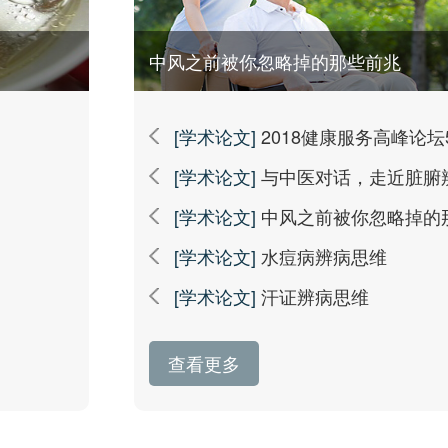
中风之前被你忽略掉的那些前兆
[学术论文]
2018健康服务高峰论坛5
[学术论文]
与中医对话，走近脏腑
[学术论文]
中风之前被你忽略掉的
[学术论文]
水痘病辨病思维
[学术论文]
汗证辨病思维
查看更多