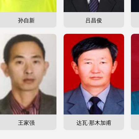
孙自新
吕昌俊
王家强
达瓦·那木加甫