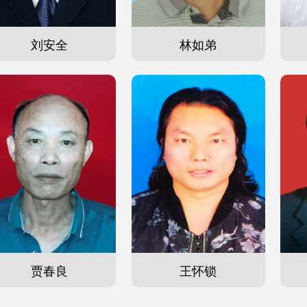
刘安全
林如弟
贾春良
王怀锁