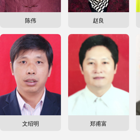
陈伟
赵良
文绍明
郑甫富