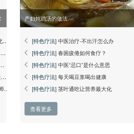
术
产妇炖鸡汤的做法
师
[特色疗法]
中医治疗-不出汗怎么办
！
[特色疗法]
春困疲倦如何食疗？
[特色疗法]
中医“忌口”是什么意思
场
[特色疗法]
每天喝豆浆喝出健康
东健
[特色疗法]
茎叶通吃让营养最大化
查看更多