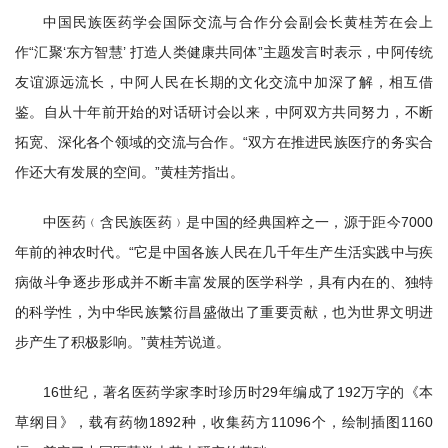
中国民族医药学会国际交流与合作分会副会长黄桂芳在会上
作“汇聚‘东方智慧’ 打造人类健康共同体”主题发言时表示，中阿传统
友谊源远流长，中阿人民在长期的文化交流中加深了解，相互借
鉴。自从十年前开始的对话研讨会以来，中阿双方共同努力，不断
拓宽、深化各个领域的交流与合作。“双方在推进民族医疗的务实合
作还大有发展的空间。”黄桂芳指出。
中医药﹙含民族医药﹚是中国的经典国粹之一，源于距今7000
年前的神农时代。“它是中国各族人民在几千年生产生活实践中与疾
病做斗争逐步形成并不断丰富发展的医学科学，具有内在的、独特
的科学性，为中华民族繁衍昌盛做出了重要贡献，也为世界文明进
步产生了积极影响。”黄桂芳说道。
16世纪，著名医药学家李时珍历时29年编成了192万字的《本
草纲目》，载有药物1892种，收集药方11096个，绘制插图1160